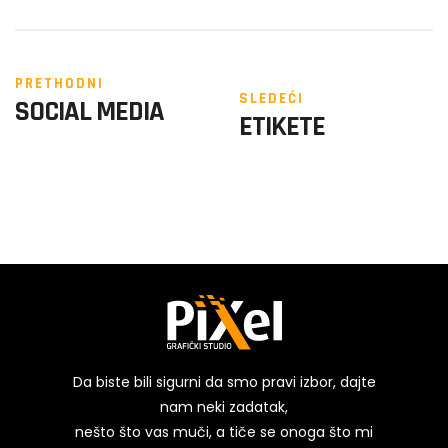
PRETHODNI
SLEDEĆI
SOCIAL MEDIA
ETIKETE
Da biste bili sigurni da smo pravi izbor, dajte
nam neki zadatak,
nešto što vas muči, a tiče se onoga što mi